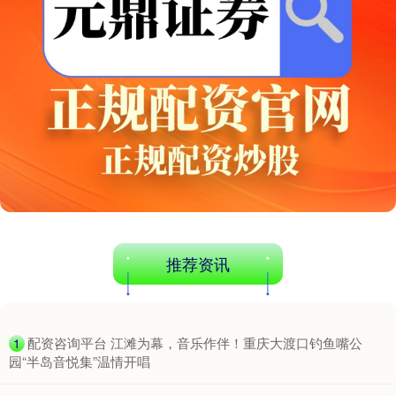
推荐资讯
​配资咨询平台 江滩为幕，音乐作伴！重庆大渡口钓鱼嘴公
1
园“半岛音悦集”温情开唱