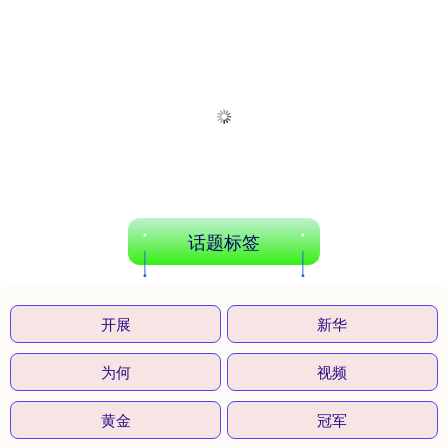
话题标签
开展
新华
为何
视频
黄金
冠军