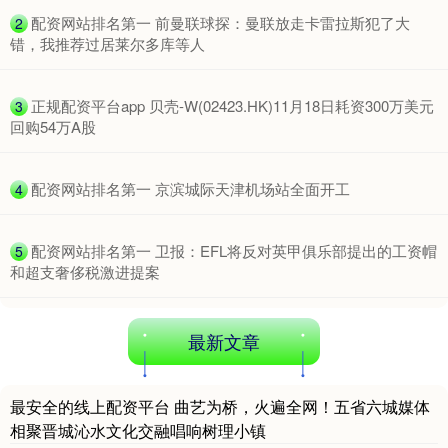
​配资网站排名第一 前曼联球探：曼联放走卡雷拉斯犯了大
2
错，我推荐过居莱尔多库等人
​正规配资平台app 贝壳-W(02423.HK)11月18日耗资300万美元
3
回购54万A股
​配资网站排名第一 京滨城际天津机场站全面开工
4
​配资网站排名第一 卫报：EFL将反对英甲俱乐部提出的工资帽
5
和超支奢侈税激进提案
最新文章
最安全的线上配资平台 曲艺为桥，火遍全网！五省六城媒体
相聚晋城沁水文化交融唱响树理小镇