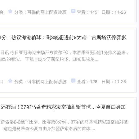
台
分类：可靠的网上配资炒股
查看：149
日期：11-26
轮1分！热议海港输球：剩3轮想进前8太难；古斯塔沃停赛影
25日讯 今日亚冠海港主场不敌首尔FC，本赛季亚冠5轮1分排名垫底，
己的看法。 丁旭：缺少了莱昂纳多、加布里埃尔....
口
分类：可靠的网上配资炒股
查看：128
日期：11-26
 还有油！37岁马蒂奇精彩凌空抽射斩首球，今夏自由身加
轮，萨索洛2-2绝平比萨。比赛第6分钟，37岁的马蒂奇精彩凌空抽射破
 这也是马蒂奇今夏自由身加盟萨索洛后的首球....