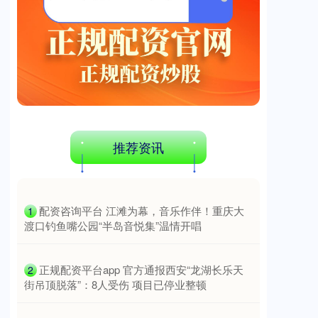
基金指数
7231.43
+17.87
+0.25%
推荐资讯
​配资咨询平台 江滩为幕，音乐作伴！重庆大
1
渡口钓鱼嘴公园“半岛音悦集”温情开唱
国债指数
229.60
-0.00
0.00%
​正规配资平台app 官方通报西安“龙湖长乐天
2
街吊顶脱落”：8人受伤 项目已停业整顿