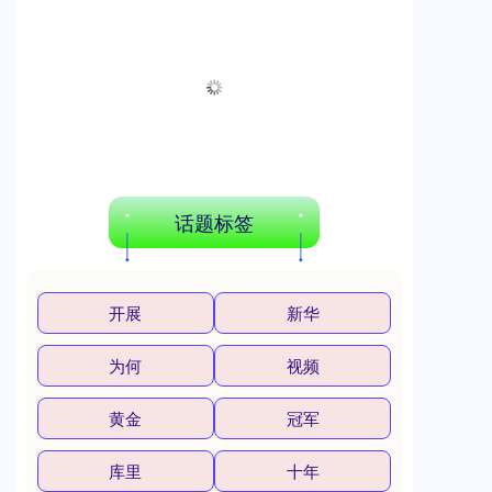
上证综指
3878.43
+56.15
+1.47%
话题标签
深证成指
14144.20
+258.49
+1.86%
开展
新华
为何
视频
黄金
冠军
库里
十年
沪深300
4658.15
+57.22
+1.24%