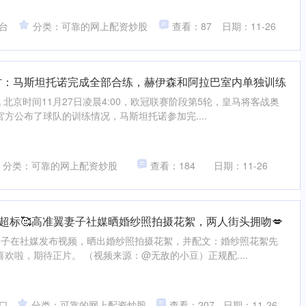
台
分类：可靠的网上配资炒股
查看：87
日期：11-26
方：马斯坦托诺完成全部合练，赫伊森和阿拉巴室内单独训练
讯 北京时间11月27日凌晨4:00，欧冠联赛阶段第5轮，皇马将客战奥
方公布了球队的训练情况，马斯坦托诺参加完....
分类：可靠的网上配资炒股
查看：184
日期：11-26
度超标🥰高准翼妻子社媒晒婚纱照拍摄花絮，两人街头拥吻💋
翼妻子在社媒发布视频，晒出婚纱照拍摄花絮，并配文：婚纱照花絮先
欢啦，期待正片。 （视频来源：@无敌的小豆）正规配....
口
分类：可靠的网上配资炒股
查看：207
日期：11-26