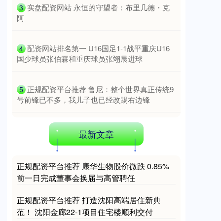
​实盘配资网站 永恒的守望者：布里几德・克
3
阿
​配资网站排名第一 U16国足1-1战平重庆U16
4
国少球员张伯霖和重庆球员张翊晨进球
期指IC0
7744.40
+196.00
+2.60%
​正规配资平台推荐 鲁尼：整个世界真正传统9
5
号前锋已不多，我儿子也已经改踢右边锋
最新文章
正规配资平台推荐 康华生物股价微跌 0.85%
前一日完成董事会换届与高管聘任
正规配资平台推荐 打造沈阳高端居住新典
范！ 沈阳金廊22-1项目住宅楼顺利交付