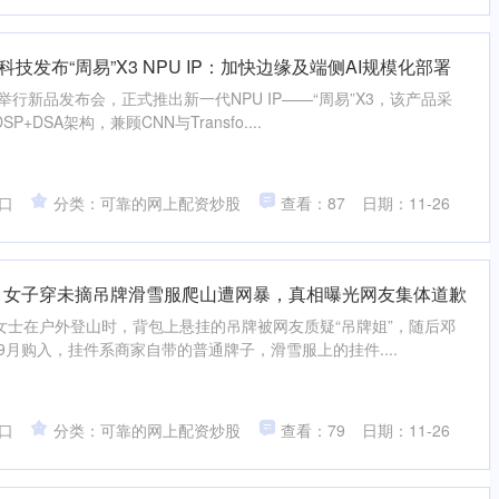
科技发布“周易”X3 NPU IP：加快边缘及端侧AI规模化部署
行新品发布会，正式推出新一代NPU IP——“周易”X3，该产品采
DSA架构，兼顾CNN与Transfo....
口
分类：可靠的网上配资炒股
查看：87
日期：11-26
！女子穿未摘吊牌滑雪服爬山遭网暴，真相曝光网友集体道歉
女士在户外登山时，背包上悬挂的吊牌被网友质疑“吊牌姐”，随后邓
9月购入，挂件系商家自带的普通牌子，滑雪服上的挂件....
口
分类：可靠的网上配资炒股
查看：79
日期：11-26