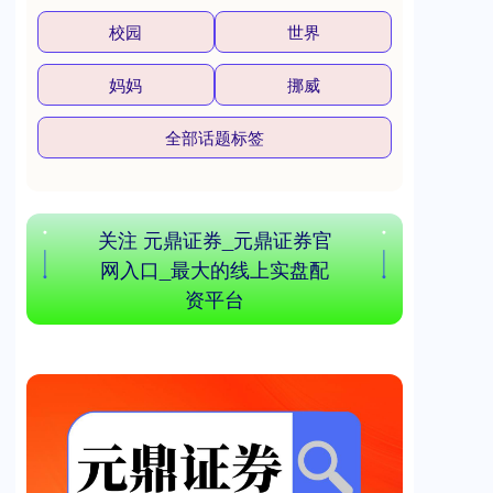
校园
世界
妈妈
挪威
全部话题标签
北证50
1119.46
+25.97
+2.38%
关注 元鼎证券_元鼎证券官
网入口_最大的线上实盘配
资平台
创业板指
3535.14
+46.18
+1.32%