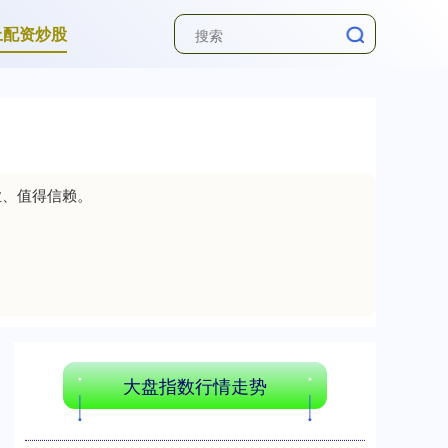
上配资炒股
创业板指
3535.14
+46.18
+1.32%
业、值得信赖。
基金指数
7231.43
+17.87
+0.25%
大盘指数行情走势