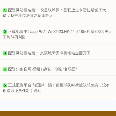
​配资网站排名第一 前曼联球探：曼联放走卡雷拉斯犯了大
1
错，我推荐过居莱尔多库等人
​正规配资平台app 贝壳-W(02423.HK)11月18日耗资300万美元
2
回购54万A股
​配资网站排名第一 京滨城际天津机场站全面开工
3
​配资头条官网 视频 | 静安：创造“名场面”
4
​正规配资平台 前国脚：踢非顶级球队时荷兰队总懈怠，没有
5
创造力还放任对手跑动