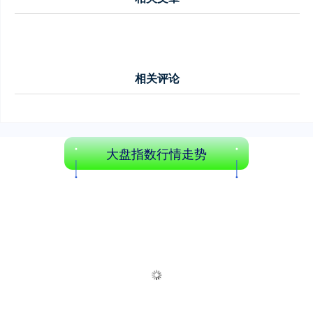
相关评论
大盘指数行情走势