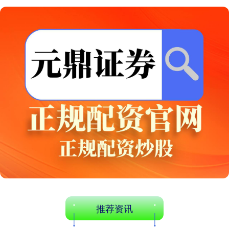
创业板指
3515.56
-19.58
-0.55%
基金指数
7229.80
-1.63
-0.02%
推荐资讯
国债指数
229.59
-0.00
0.00%