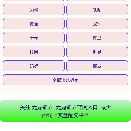
为何
视频
沪深300
4651.31
-6.85
-0.15%
黄金
冠军
十年
库里
校园
世界
妈妈
挪威
北证50
1122.88
+3.42
+0.30%
全部话题标签
关注 元鼎证券_元鼎证券官网入口_最大
的线上实盘配资平台