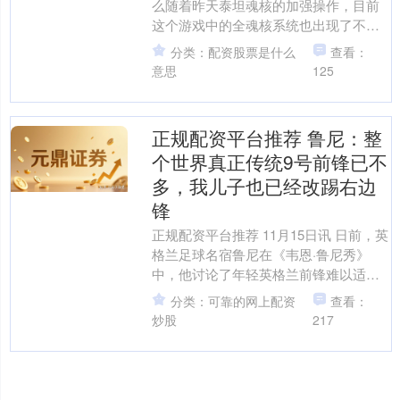
么随着昨天泰坦魂核的加强操作，目前
这个游戏中的全魂核系统也出现了不小
的格局变化，那么今天的攻略维一就想
分类：配资股票是什么
查看：
简单来聊聊当前版本中不....
意思
125
正规配资平台推荐 鲁尼：整
创业板指
3515.56
-19.58
-0.55%
个世界真正传统9号前锋已不
多，我儿子也已经改踢右边
锋
正规配资平台推荐 11月15日讯 日前，英
格兰足球名宿鲁尼在《韦恩·鲁尼秀》
中，他讨论了年轻英格兰前锋难以适应
英超比赛的话题、以及自己儿子踢球的
分类：可靠的网上配资
查看：
位置转换。 鲁尼....
炒股
217
基金指数
7229.80
-1.63
-0.02%