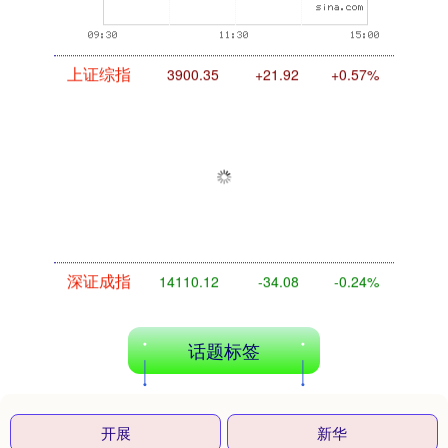
上证综指
3900.35
+21.92
+0.57%
深证成指
14110.12
-34.08
-0.24%
话题标签
开展
新华