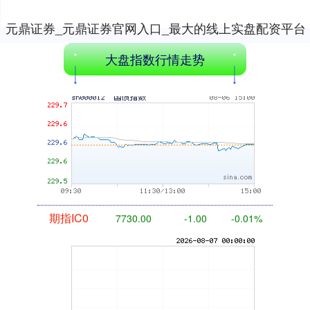
元鼎证券_元鼎证券官网入口_最大的线上实盘配资平台
文章已加载完成
大盘指数行情走势
国债指数
229.59
-0.00
0.00%
期指IC0
7730.00
-1.00
-0.01%