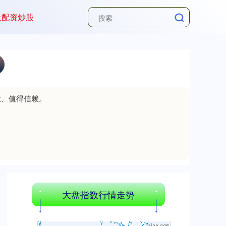
上配资炒股
创业板指
3515.56
-19.58
-0.55%
业、值得信赖。
基金指数
7229.80
-1.63
-0.02%
大盘指数行情走势