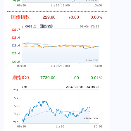
国债指数
229.60
+0.00
0.00%
期指IC0
7730.00
-1.00
-0.01%