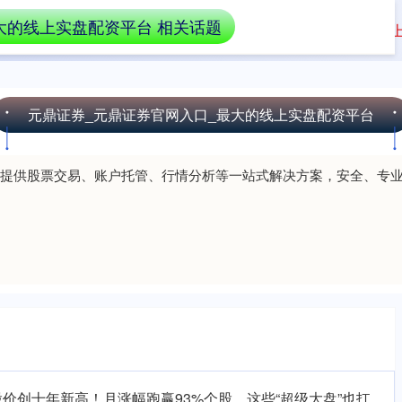
大的线上实盘配资平台 相关话题
炒股杠杆平台
配资股票是什么意思
可靠的网
元鼎证券_元鼎证券官网入口_最大的线上实盘配资平台
提供股票交易、账户托管、行情分析等一站式解决方案，安全、专
股价创十年新高！月涨幅跑赢93%个股，这些“超级大盘”也扛