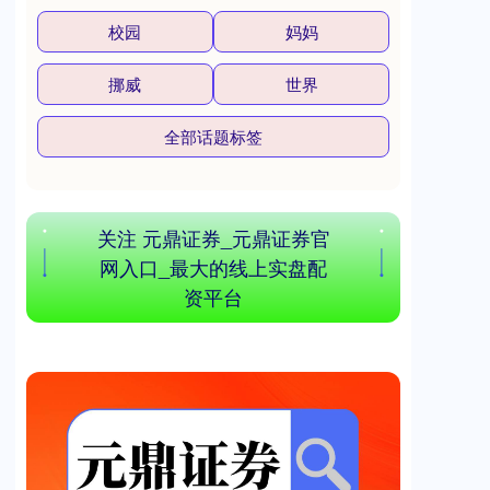
沪深300
4651.31
-6.85
-0.15%
校园
妈妈
挪威
世界
全部话题标签
关注 元鼎证券_元鼎证券官
北证50
1122.88
+3.42
+0.30%
网入口_最大的线上实盘配
资平台
创业板指
3515.56
-19.58
-0.55%