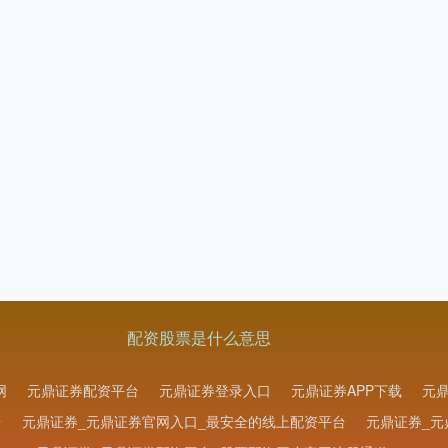
配资股票是什么意思
网
元鼎证券配资平台
元鼎证券登录入口
元鼎证券APP下载
元
台
元鼎证券_元鼎证券官网入口_最安全的线上配资平台
元鼎证券_元