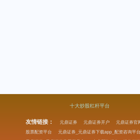
十大炒股杠杆平台
友情链接：
元鼎证券
元鼎证券开户
元鼎证券官
股票配资平台
元鼎证券_元鼎证券下载app_配资咨询平