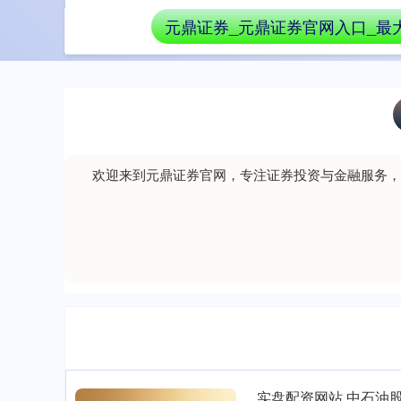
元鼎证券_元鼎证券官网入口_最
首页
十大
欢迎来到元鼎证券官网，专注证券投资与金融服务，
实盘配资网站 中石油