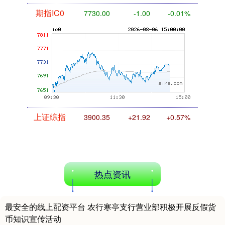
期指IC0
7730.00
-1.00
-0.01%
上证综指
3900.35
+21.92
+0.57%
热点资讯
最安全的线上配资平台 农行寒亭支行营业部积极开展反假货
币知识宣传活动