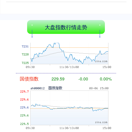
基金指数
7229.80
-1.63
-0.02%
大盘指数行情走势
国债指数
229.59
-0.00
0.00%