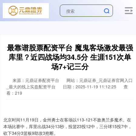
最靠谱股票配资平台 魔鬼客场激发最强
库里？近四战场均34.5分 生涯151次单
场7+记三分
来源：元鼎证券配资平台
网站：元鼎证券_元鼎证券官网入口
_最大的线上实盘配资平台
日期：2025-11-19 11:12:25
查
看：219
上证综指
3900.35
+21.92
+0.57%
北京时间11月19日，金州勇士在客场以113-121不敌奥兰多魔术。在
本场比赛中，库里出战34分13秒，投篮23投12中，三分球15投7中，
砍下34分3篮板9助攻3抢断。