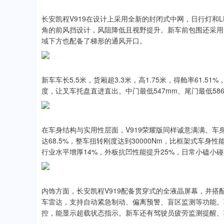
长安凯程V919在设计上采用全新的封闭式中网，日行灯和
角的前风挡设计，风阻降低且视野提升。新车前包围还采用
域下方也配备了梯形的通风开口。
新车车长5.5米，货厢超3.3米，高1.75米，得舱率61.51%
度，让叉车托盘直进直出。中门最低547mm、尾门最低58
在车身结构与实用性层面，V919荣耀版同样诚意满满。车
达68.5%，整车扭转刚度达到30000Nm，比框架式车身性
行业水平增厚14%，外板抗凹性能提升25%，日常小磕小
内饰方面，长安凯程V919配备贯穿式的全液晶屏幕，并搭配
车雷达，支持自动紧急制动、偏离预警、盲区监测等功能。
控，能显示超载状态指示。新车还有驾驶员疲劳监测提醒、