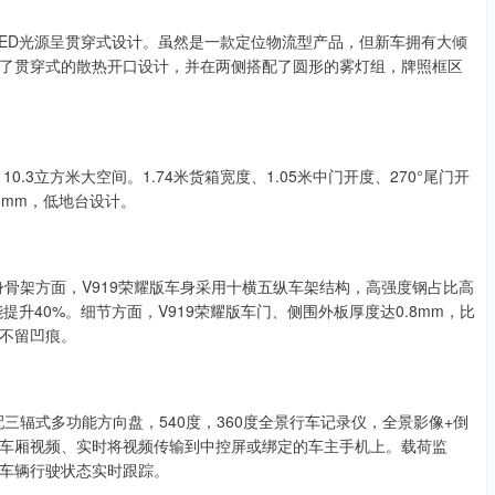
LED光源呈贯穿式设计。虽然是一款定位物流型产品，但新车拥有大倾
了贯穿式的散热开口设计，并在两侧搭配了圆形的雾灯组，牌照框区
，10.3立方米大空间。1.74米货箱宽度、1.05米中门开度、270°尾门开
6mm，低地台设计。
身骨架方面，V919荣耀版车身采用十横五纵车架结构，高强度钢占比高
能提升40%。细节方面，V919荣耀版车门、侧围外板厚度达0.8mm，比
碰不留凹痕。
三辐式多功能方向盘，540度，360度全景行车记录仪，全景影像+倒
车厢视频、实时将视频传输到中控屏或绑定的车主手机上。载荷监
车辆行驶状态实时跟踪。