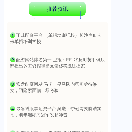
北证50
1134.24
+11.37
+1.01%
推荐资讯
​正规配资平台 （单招培训强校）长沙启迪未
1
来单招培训学校
​配资网站排名第一 卫报：EFL将反对英甲俱乐
2
部提出的工资帽和超支奢侈税激进提案
创业板指
3563.12
+47.56
+1.35%
​实盘配资网站 马卡：皇马队内氛围亟待修
3
复，阿隆索面临一场考验
​最靠谱股票配资平台 吴曦：夺冠需要脚踏实
4
地，明年继续向冠军发起冲击
基金指数
7242.10
+12.30
+0.17%