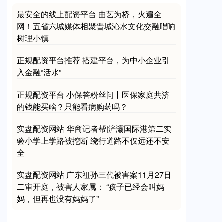
最安全的线上配资平台 曲艺为桥，火遍全
深证成指
网！五省六城媒体相聚晋城沁水文化交融唱响
14311.01
+200.89
+1.42%
树理小镇
正规配资平台推荐 搭建平台，为中小企业引
入金融“活水”
正规配资平台 小保答粉丝问丨医保家庭共济
的钱能买啥？只能看病购药吗？
沪深300
实盘配资网站 华商记者帮|浐灞国际港第二实
4694.44
+43.13
+0.93%
验小学上学路被挖断 绕行道路不仅远还不安
全
实盘配资网站 广东祖孙三代被害案11月27日
二审开庭，被害人家属： “孩子已经会叫妈
妈，但再也没有妈妈了”